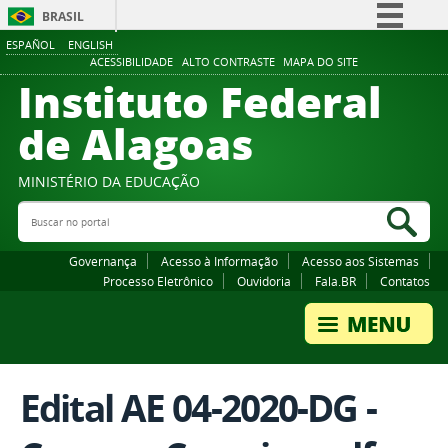
BRASIL
ESPAÑOL
ENGLISH
Simplifique!
ACESSIBILIDADE
ALTO CONTRASTE
MAPA DO SITE
Instituto Federal
Comunica BR
Participe
de Alagoas
Acesso à informação
Legislação
MINISTÉRIO DA EDUCAÇÃO
Buscar no portal
Canais
Bus
Governança
Acesso à Informação
Acesso aos Sistemas
Processo Eletrônico
Ouvidoria
Fala.BR
Contatos
Edital AE 04-2020-DG -