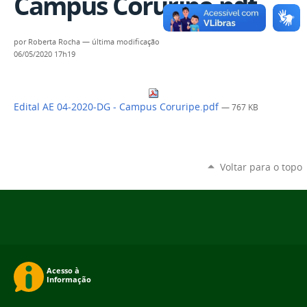
Campus Coruripe.pdf
por
Roberta Rocha
—
última modificação
06/05/2020 17h19
Edital AE 04-2020-DG - Campus Coruripe.pdf
— 767 KB
Voltar para o topo