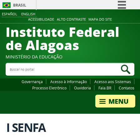
BRASIL
ESPAÑOL
ENGLISH
Simplifique!
ACESSIBILIDADE
ALTO CONTRASTE
MAPA DO SITE
Instituto Federal
Comunica BR
Participe
de Alagoas
Acesso à informação
Legislação
MINISTÉRIO DA EDUCAÇÃO
Buscar no portal
Canais
Bus
Governança
Acesso à Informação
Acesso aos Sistemas
Processo Eletrônico
Ouvidoria
Fala.BR
Contatos
I SENFA