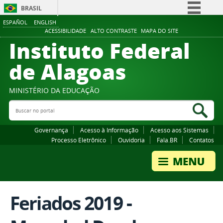
BRASIL
ESPAÑOL
ENGLISH
Simplifique!
ACESSIBILIDADE
ALTO CONTRASTE
MAPA DO SITE
Instituto Federal
Comunica BR
Participe
de Alagoas
Acesso à informação
Legislação
MINISTÉRIO DA EDUCAÇÃO
Buscar no portal
Canais
Bus
Governança
Acesso à Informação
Acesso aos Sistemas
Processo Eletrônico
Ouvidoria
Fala.BR
Contatos
Feriados 2019 -