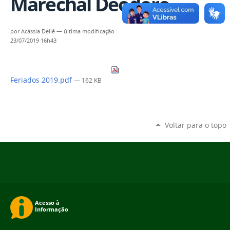
Marechal Deodoro
por
Acássia Deliê
—
última modificação
23/07/2019 16h43
Feriados 2019.pdf
— 162 KB
Voltar para o topo