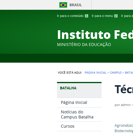
BRASIL
Ir para o conteúdo
1
Ir para o menu
2
Ir para
Instituto Fe
MINISTÉRIO DA EDUCAÇÃO
VOCÊ ESTÁ AQUI:
PÁGINA INICIAL
>
CAMPUS
>
BATA
Téc
BATALHA
Página Inicial
por
admin
Notícias do
Campus Batalha
Agroindúst
Cursos
Biotecnolo