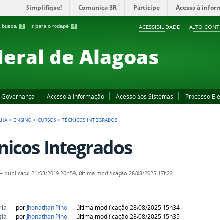
Simplifique!
Comunica BR
Participe
Acesso à infor
 a busca
3
Ir para o rodapé
4
ACESSIBILIDADE
ALTO CONT
deral de Alagoas
Governança
Acesso à Informação
Acesso aos Sistemas
Processo Ele
LHA
>
ENSINO
>
CURSOS
>
TÉCNICOS INTEGRADOS
nicos Integrados
—
publicado
21/03/2019 20h59,
última modificação
28/08/2025 17h22
ria
—
por
Jhonathan Pino
— última modificação 28/08/2025 15h34
gia
—
por
Jhonathan Pino
— última modificação 28/08/2025 15h35