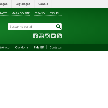
mação
Legislação
Canais
RASTE
MAPA DO SITE
ESPAÑOL
ENGLISH
Buscar no portal
Buscar no portal
Facebook
YouTube
Instagram
Twitter
RSS
trônico
Ouvidoria
Fala.BR
Contatos