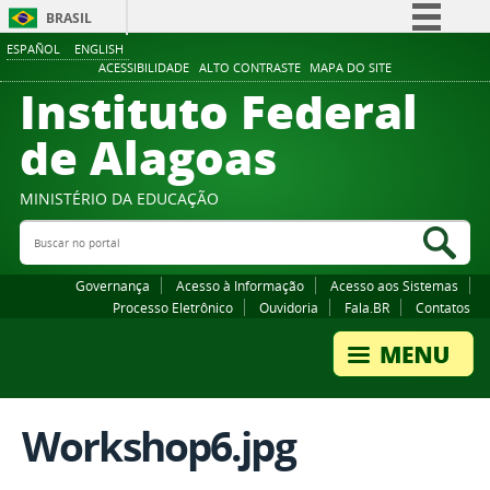
BRASIL
ESPAÑOL
ENGLISH
Simplifique!
ACESSIBILIDADE
ALTO CONTRASTE
MAPA DO SITE
Instituto Federal
Comunica BR
Participe
de Alagoas
Acesso à informação
Legislação
MINISTÉRIO DA EDUCAÇÃO
Buscar no portal
Canais
Bus
Governança
Acesso à Informação
Acesso aos Sistemas
Processo Eletrônico
Ouvidoria
Fala.BR
Contatos
Workshop6.jpg