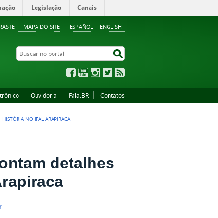
mação
Legislação
Canais
RASTE
MAPA DO SITE
ESPAÑOL
ENGLISH
Buscar no portal
Buscar no portal
Facebook
YouTube
Instagram
Twitter
RSS
trônico
Ouvidoria
Fala.BR
Contatos
HISTÓRIA NO IFAL ARAPIRACA
contam detalhes
Arapiraca
r