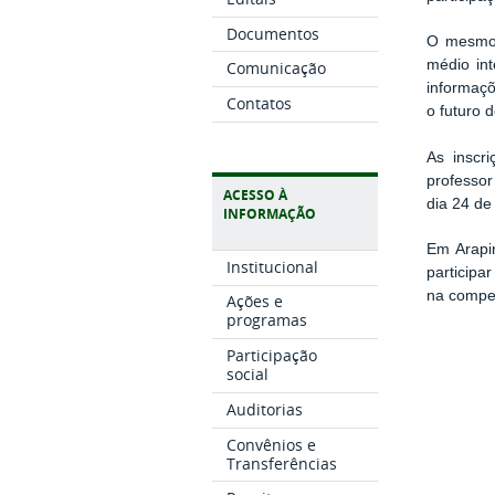
Documentos
O mesmo 
médio in
Comunicação
informaçõ
Contatos
o futuro 
As inscr
professor
ACESSO À
dia 24 de 
INFORMAÇÃO
Em Arapi
Institucional
participa
na compe
Ações e
programas
Participação
social
Auditorias
Convênios e
Transferências