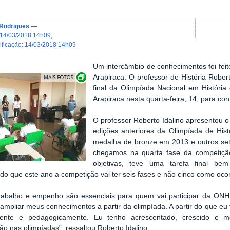
 Rodrigues
—
14/03/2018 14h09
,
dificação
:
14/03/2018 14h09
Um intercâmbio de conhecimentos foi feito 
Exibir carrossel de imagens
Arapiraca. O professor de História Rober
final da Olimpíada Nacional em Históri
Arapiraca nesta quarta-feira, 14, para co
O professor Roberto Idalino apresentou o 
edições anteriores da Olimpíada de Histó
medalha de bronze em 2013 e outros sete
chegamos na quarta fase da competiçã
objetivas, teve uma tarefa final bem
do que este ano a competição vai ter seis fases e não cinco como ocor
 trabalho e empenho são essenciais para quem vai participar da O
ampliar meus conhecimentos a partir da olimpíada. A partir do que eu
mente e pedagogicamente. Eu tenho acrescentado, crescido e m
ção nas olimpíadas”, ressaltou Roberto Idalino.