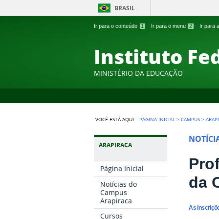
BRASIL
Ir para o conteúdo
1
Ir para o menu
2
Ir para
Instituto Fe
MINISTÉRIO DA EDUCAÇÃO
VOCÊ ESTÁ AQUI:
PÁGINA INICIAL
>
CAMPUS
>
ARAP
NOTÍCI
ARAPIRACA
Pro
Página Inicial
da O
Notícias do
Campus
Arapiraca
As inscriçõ
Cursos