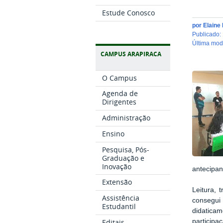
Estude Conosco
por
Elaine
publicado
:
última mo
CAMPUS ARAPIRACA
O Campus
Agenda de
Dirigentes
Administração
Ensino
Pesquisa, Pós-
Graduação e
Inovação
antecipan
Extensão
Leitura,
Assistência
consegui 
Estudantil
didatica
participa
Editais