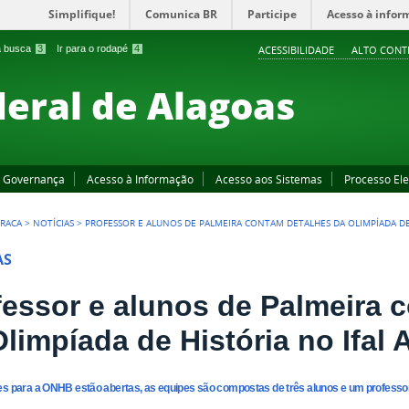
Simplifique!
Comunica BR
Participe
Acesso à infor
 a busca
3
Ir para o rodapé
4
ACESSIBILIDADE
ALTO CONT
deral de Alagoas
Governança
Acesso à Informação
Acesso aos Sistemas
Processo Ele
IRACA
>
NOTÍCIAS
>
PROFESSOR E ALUNOS DE PALMEIRA CONTAM DETALHES DA OLIMPÍADA DE 
AS
fessor e alunos de Palmeira 
limpíada de História no Ifal 
es para a ONHB estão abertas, as equipes são compostas de três alunos e um professo