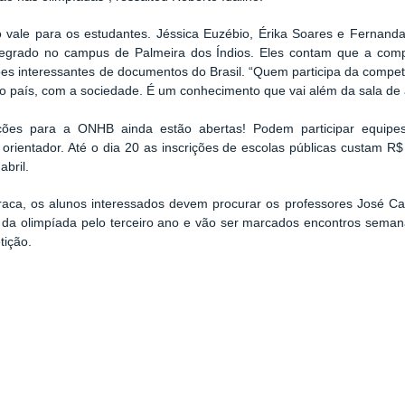
vale para os estudantes. Jéssica Euzébio, Érika Soares e Fernanda
tegrado no campus de Palmeira dos Índios. Eles contam que a compe
es interessantes de documentos do Brasil. “Quem participa da compe
do país, com a sociedade. É um conhecimento que vai além da sala de 
ições para a ONHB ainda estão abertas! Podem participar equip
 orientador. Até o dia 20 as inscrições de escolas públicas custam R$
abril.
raca, os alunos interessados devem procurar os professores José C
r da olimpíada pelo terceiro ano e vão ser marcados encontros semana
tição.