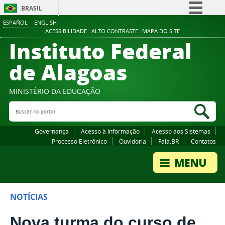
BRASIL
ESPAÑOL
ENGLISH
Simplifique!
ACESSIBILIDADE
ALTO CONTRASTE
MAPA DO SITE
Instituto Federal
Comunica BR
Participe
de Alagoas
Acesso à informação
Legislação
MINISTÉRIO DA EDUCAÇÃO
Buscar no portal
Canais
Bus
Governança
Acesso à Informação
Acesso aos Sistemas
Processo Eletrônico
Ouvidoria
Fala.BR
Contatos
NOTÍCIAS
Nova turma do curso de