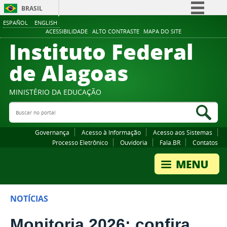
BRASIL
ESPAÑOL
ENGLISH
Simplifique!
ACESSIBILIDADE
ALTO CONTRASTE
MAPA DO SITE
Instituto Federal
Comunica BR
Participe
de Alagoas
Acesso à informação
Legislação
MINISTÉRIO DA EDUCAÇÃO
Buscar no portal
Canais
Bus
Governança
Acesso à Informação
Acesso aos Sistemas
Processo Eletrônico
Ouvidoria
Fala.BR
Contatos
NOTÍCIAS
Monitoria 2026: confira