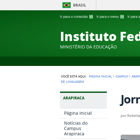
BRASIL
Ir para o conteúdo
1
Ir para o menu
2
Ir para
Instituto Fe
MINISTÉRIO DA EDUCAÇÃO
VOCÊ ESTÁ AQUI:
PÁGINA INICIAL
>
CAMPUS
>
ARAP
DE LINGUAGEM
Jor
ARAPIRACA
Página Inicial
por
Robert
Notícias do
Campus
Arapiraca