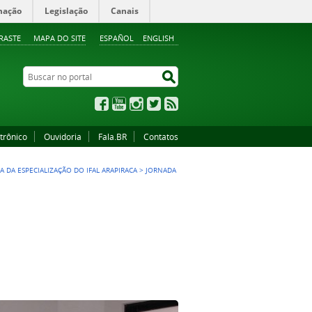
mação
Legislação
Canais
RASTE
MAPA DO SITE
ESPAÑOL
ENGLISH
Buscar no portal
Buscar no portal
Facebook
YouTube
Instagram
Twitter
RSS
trônico
Ouvidoria
Fala.BR
Contatos
DA ESPECIALIZAÇÃO DO IFAL ARAPIRACA
>
JORNADA