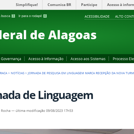
Simplifique!
Comunica BR
Participe
Acesso à infor
 a busca
3
Ir para o rodapé
4
ACESSIBILIDADE
ALTO CONT
deral de Alagoas
Governança
Acesso à Informação
Acesso aos Sistemas
Processo Ele
IRACA
>
NOTÍCIAS
>
JORNADA DE PESQUISA EM LINGUAGEM MARCA RECEPÇÃO DA NOVA TURMA 
nada de Linguagem
a Rocha
—
última modificação
09/08/2023 17h53