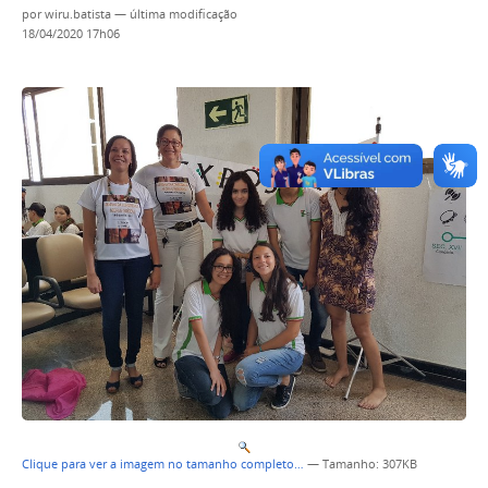
por
wiru.batista
—
última modificação
18/04/2020 17h06
Clique para ver a imagem no tamanho completo…
—
Tamanho
: 307KB