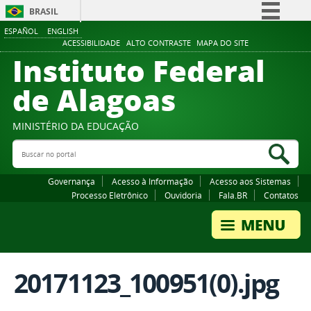
BRASIL
ESPAÑOL
ENGLISH
Simplifique!
ACESSIBILIDADE
ALTO CONTRASTE
MAPA DO SITE
Instituto Federal
Comunica BR
Participe
de Alagoas
Acesso à informação
Legislação
MINISTÉRIO DA EDUCAÇÃO
Buscar no portal
Canais
Bus
Governança
Acesso à Informação
Acesso aos Sistemas
Processo Eletrônico
Ouvidoria
Fala.BR
Contatos
20171123_100951(0).jpg