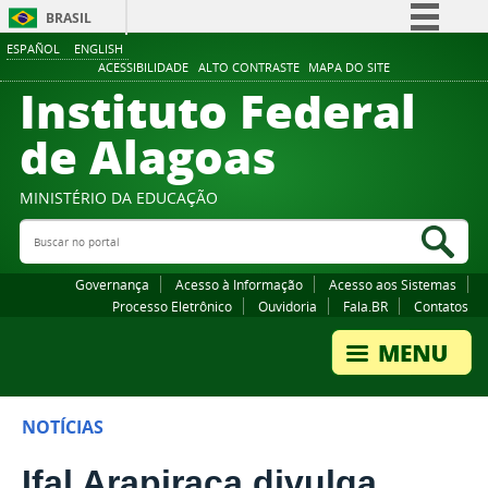
BRASIL
ESPAÑOL
ENGLISH
Simplifique!
ACESSIBILIDADE
ALTO CONTRASTE
MAPA DO SITE
Instituto Federal
Comunica BR
Participe
de Alagoas
Acesso à informação
Legislação
MINISTÉRIO DA EDUCAÇÃO
Buscar no portal
Canais
Bus
Governança
Acesso à Informação
Acesso aos Sistemas
Processo Eletrônico
Ouvidoria
Fala.BR
Contatos
NOTÍCIAS
Ifal Arapiraca divulga