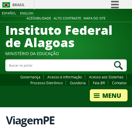
BRASIL
ESPAÑOL
ENGLISH
Simplifique!
ACESSIBILIDADE
ALTO CONTRASTE
MAPA DO SITE
Instituto Federal
Comunica BR
Participe
de Alagoas
Acesso à informação
Legislação
MINISTÉRIO DA EDUCAÇÃO
Buscar no portal
Canais
Bus
Governança
Acesso à Informação
Acesso aos Sistemas
Processo Eletrônico
Ouvidoria
Fala.BR
Contatos
ViagemPE