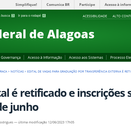
Simplifique!
Comunica BR
Participe
Acesso à infor
 a busca
3
Ir para o rodapé
4
ACESSIBILIDADE
ALTO CONT
deral de Alagoas
Governança
Acesso à Informação
Acesso aos Sistemas
Processo Ele
IRACA
>
NOTÍCIAS
>
EDITAL DE VAGAS PARA GRADUAÇÃO POR TRANSFERÊNCIA EXTERNA É RET
tal é retificado e inscriçõe
de junho
Rodrigues
—
última modificação
12/06/2023 17h05