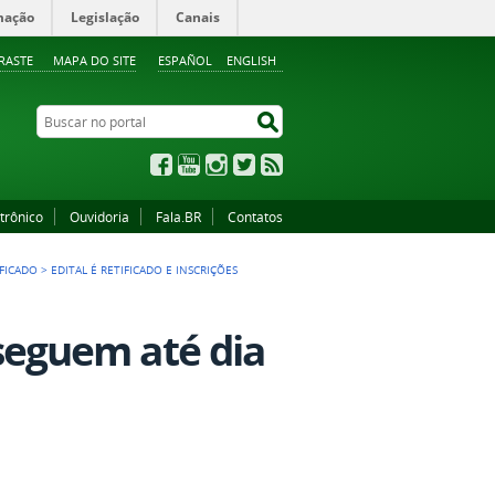
mação
Legislação
Canais
RASTE
MAPA DO SITE
ESPAÑOL
ENGLISH
Buscar no portal
Buscar no portal
Facebook
YouTube
Instagram
Twitter
RSS
trônico
Ouvidoria
Fala.BR
Contatos
IFICADO
>
EDITAL É RETIFICADO E INSCRIÇÕES
s seguem até dia