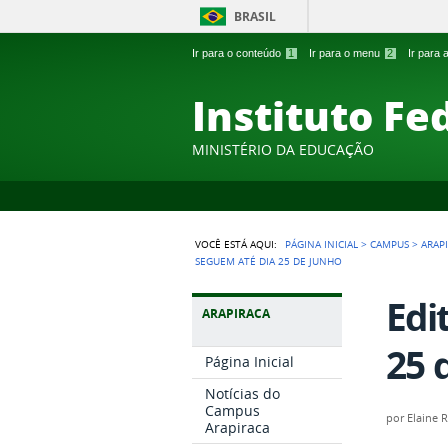
BRASIL
Ir para o conteúdo
1
Ir para o menu
2
Ir para
Instituto Fe
MINISTÉRIO DA EDUCAÇÃO
VOCÊ ESTÁ AQUI:
PÁGINA INICIAL
>
CAMPUS
>
ARAP
SEGUEM ATÉ DIA 25 DE JUNHO
Edi
ARAPIRACA
25 
Página Inicial
Notícias do
Campus
por
Elaine 
Arapiraca