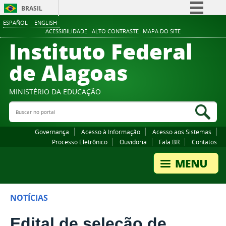
BRASIL
ESPAÑOL
ENGLISH
Simplifique!
ACESSIBILIDADE
ALTO CONTRASTE
MAPA DO SITE
Instituto Federal
Comunica BR
Participe
de Alagoas
Acesso à informação
Legislação
MINISTÉRIO DA EDUCAÇÃO
Buscar no portal
Canais
Bus
Governança
Acesso à Informação
Acesso aos Sistemas
Processo Eletrônico
Ouvidoria
Fala.BR
Contatos
NOTÍCIAS
Edital de seleção de