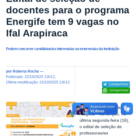
docentes para o programa
Energife tem 9 vagas no
Ifal Arapiraca
Podem concorrer candidatos/as internos/as ou externos/as da instituição
por
Roberta Rocha
—
publicado
:
22/10/2025 13h12
,
última modificação
:
22/10/2025 13h12
Compartilhar
Compartilhar
O Instituto Federal de
Alagoas - Ifal lançou, na
última segunda-feira (16),
o edital de seleção de
professoras/es