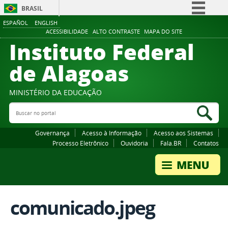
BRASIL
ESPAÑOL
ENGLISH
Simplifique!
ACESSIBILIDADE
ALTO CONTRASTE
MAPA DO SITE
Instituto Federal
Comunica BR
Participe
de Alagoas
Acesso à informação
Legislação
MINISTÉRIO DA EDUCAÇÃO
Buscar no portal
Canais
Bus
Governança
Acesso à Informação
Acesso aos Sistemas
Processo Eletrônico
Ouvidoria
Fala.BR
Contatos
comunicado.jpeg