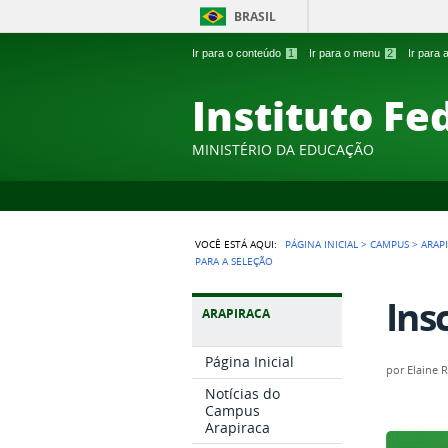
BRASIL
Ir para o conteúdo
1
Ir para o menu
2
Ir para
Instituto Fe
MINISTÉRIO DA EDUCAÇÃO
VOCÊ ESTÁ AQUI:
PÁGINA INICIAL
>
CAMPUS
>
ARAP
PARA A SELEÇÃO
Ins
ARAPIRACA
Página Inicial
por
Elaine 
Notícias do
Campus
Arapiraca