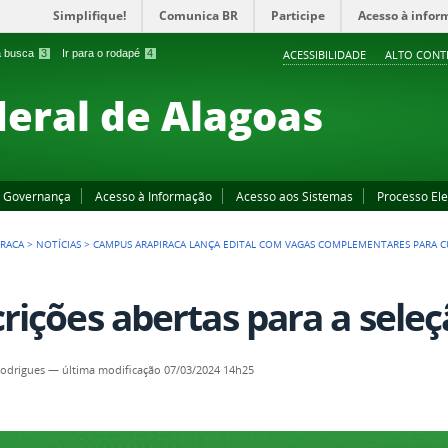
Simplifique!
Comunica BR
Participe
Acesso à infor
 a busca
3
Ir para o rodapé
4
ACESSIBILIDADE
ALTO CONT
deral de Alagoas
Governança
Acesso à Informação
Acesso aos Sistemas
Processo Ele
IRACA
>
NOTÍCIAS
>
CAMPUS ARAPIRACA LANÇA EDITAL COM VAGAS COMPLEMENTARES PARA C
crições abertas para a sele
Rodrigues
—
última modificação
07/03/2024 14h25