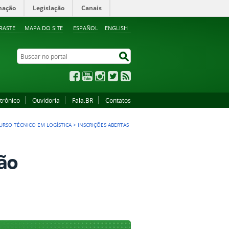
mação
Legislação
Canais
RASTE
MAPA DO SITE
ESPAÑOL
ENGLISH
Buscar no portal
Buscar no portal
Facebook
YouTube
Instagram
Twitter
RSS
trônico
Ouvidoria
Fala.BR
Contatos
URSO TÉCNICO EM LOGÍSTICA
>
INSCRIÇÕES ABERTAS
ção