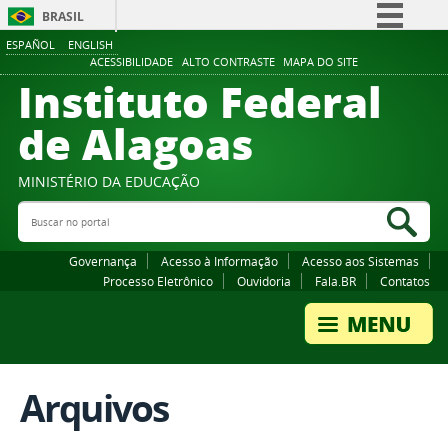
BRASIL
ESPAÑOL
ENGLISH
Simplifique!
ACESSIBILIDADE
ALTO CONTRASTE
MAPA DO SITE
Instituto Federal
Comunica BR
Participe
de Alagoas
Acesso à informação
Legislação
MINISTÉRIO DA EDUCAÇÃO
Buscar no portal
Canais
Bus
Governança
Acesso à Informação
Acesso aos Sistemas
Processo Eletrônico
Ouvidoria
Fala.BR
Contatos
Arquivos