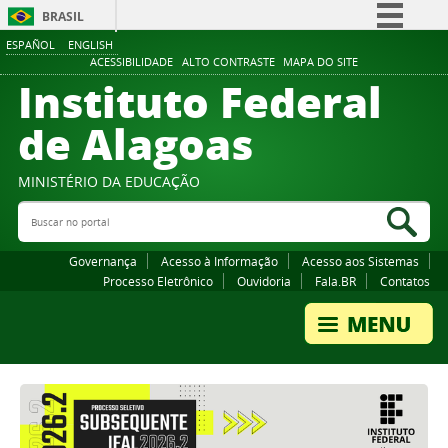
BRASIL
ESPAÑOL
ENGLISH
Simplifique!
ACESSIBILIDADE
ALTO CONTRASTE
MAPA DO SITE
Instituto Federal
Comunica BR
Participe
de Alagoas
Acesso à informação
Legislação
MINISTÉRIO DA EDUCAÇÃO
Buscar no portal
Canais
Bus
Governança
Acesso à Informação
Acesso aos Sistemas
Processo Eletrônico
Ouvidoria
Fala.BR
Contatos