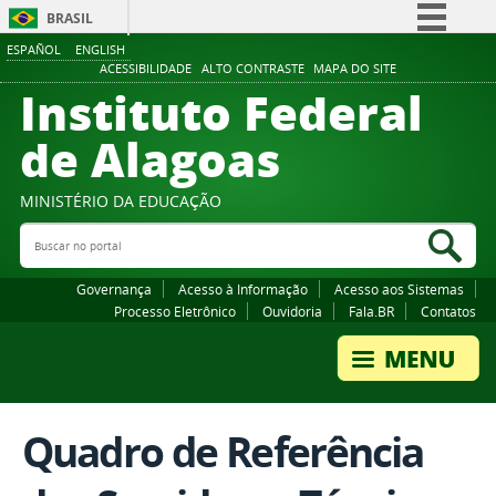
BRASIL
ESPAÑOL
ENGLISH
Simplifique!
ACESSIBILIDADE
ALTO CONTRASTE
MAPA DO SITE
Instituto Federal
Comunica BR
Participe
de Alagoas
Acesso à informação
Legislação
MINISTÉRIO DA EDUCAÇÃO
Buscar no portal
Canais
Bus
Governança
Acesso à Informação
Acesso aos Sistemas
Processo Eletrônico
Ouvidoria
Fala.BR
Contatos
Quadro de Referência