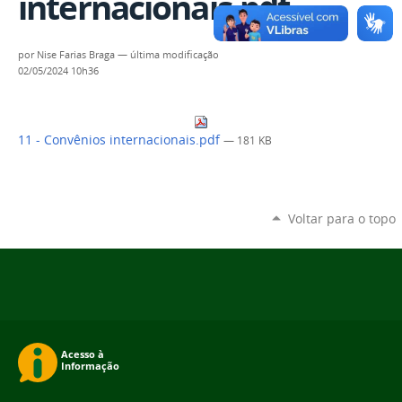
internacionais.pdf
por
Nise Farias Braga
—
última modificação
02/05/2024 10h36
11 - Convênios internacionais.pdf
— 181 KB
Voltar para o topo