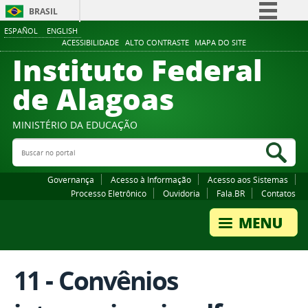
BRASIL
ESPAÑOL
ENGLISH
Simplifique!
ACESSIBILIDADE
ALTO CONTRASTE
MAPA DO SITE
Instituto Federal
Comunica BR
Participe
de Alagoas
Acesso à informação
Legislação
MINISTÉRIO DA EDUCAÇÃO
Buscar no portal
Canais
Bus
Governança
Acesso à Informação
Acesso aos Sistemas
Processo Eletrônico
Ouvidoria
Fala.BR
Contatos
11 - Convênios