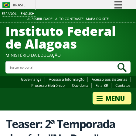
BRASIL
ESPAÑOL
ENGLISH
Simplifique!
ACESSIBILIDADE
ALTO CONTRASTE
MAPA DO SITE
Instituto Federal
Comunica BR
Participe
de Alagoas
Acesso à informação
Legislação
MINISTÉRIO DA EDUCAÇÃO
Buscar no portal
Canais
Bus
Governança
Acesso à Informação
Acesso aos Sistemas
Processo Eletrônico
Ouvidoria
Fala.BR
Contatos
Teaser: 2ª Temporada