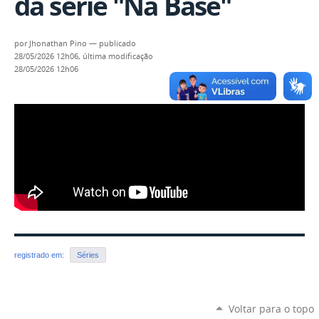
da série "Na Base"
por
Jhonathan Pino
—
publicado
28/05/2026 12h06,
última modificação
28/05/2026 12h06
registrado em:
Séries
Voltar para o topo