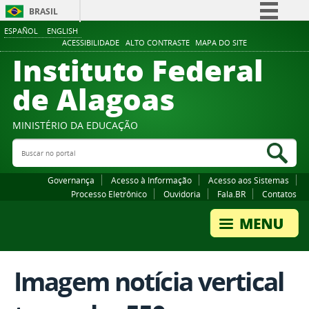
BRASIL
ESPAÑOL
ENGLISH
Simplifique!
ACESSIBILIDADE
ALTO CONTRASTE
MAPA DO SITE
Instituto Federal
Comunica BR
Participe
de Alagoas
Acesso à informação
Legislação
MINISTÉRIO DA EDUCAÇÃO
Buscar no portal
Canais
Bus
Governança
Acesso à Informação
Acesso aos Sistemas
Processo Eletrônico
Ouvidoria
Fala.BR
Contatos
Imagem notícia vertical