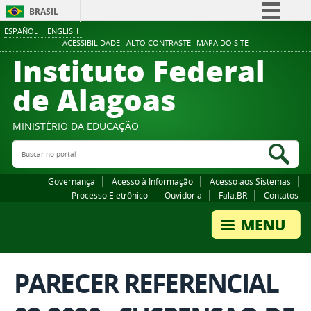
BRASIL
ESPAÑOL
ENGLISH
Simplifique!
ACESSIBILIDADE
ALTO CONTRASTE
MAPA DO SITE
Instituto Federal
Comunica BR
Participe
de Alagoas
Acesso à informação
Legislação
MINISTÉRIO DA EDUCAÇÃO
Buscar no portal
Canais
Bus
Governança
Acesso à Informação
Acesso aos Sistemas
Processo Eletrônico
Ouvidoria
Fala.BR
Contatos
PARECER REFERENCIAL