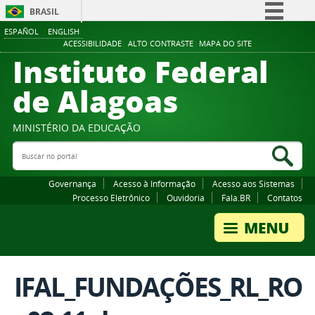
BRASIL
ESPAÑOL
ENGLISH
Simplifique!
ACESSIBILIDADE
ALTO CONTRASTE
MAPA DO SITE
Instituto Federal
Comunica BR
Participe
de Alagoas
Acesso à informação
Legislação
MINISTÉRIO DA EDUCAÇÃO
Buscar no portal
Canais
Bus
Governança
Acesso à Informação
Acesso aos Sistemas
Processo Eletrônico
Ouvidoria
Fala.BR
Contatos
IFAL_FUNDAÇÕES_RL_RO