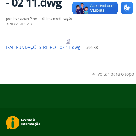
- 02 11.dwg
por
Jhonathan Pino
—
última modificação
31/03/2020 15h30
IFAL_FUNDAÇÕES_RL_RO - 02 11.dwg
— 596 KB
Voltar para o topo