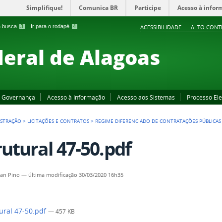
Simplifique!
Comunica BR
Participe
Acesso à infor
 a busca
3
Ir para o rodapé
4
ACESSIBILIDADE
ALTO CONT
deral de Alagoas
Governança
Acesso à Informação
Acesso aos Sistemas
Processo Ele
ISTRAÇÃO
>
LICITAÇÕES E CONTRATOS
>
REGIME DIFERENCIADO DE CONTRATAÇÕES PÚBLICAS 
rutural 47-50.pdf
an Pino
—
última modificação
30/03/2020 16h35
ural 47-50.pdf
— 457 KB