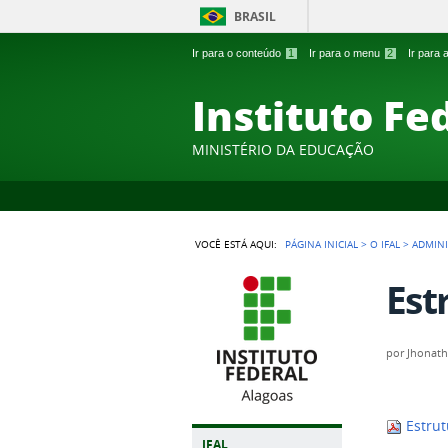
BRASIL
Ir para o conteúdo
1
Ir para o menu
2
Ir para
Instituto Fe
MINISTÉRIO DA EDUCAÇÃO
VOCÊ ESTÁ AQUI:
PÁGINA INICIAL
>
O IFAL
>
ADMIN
Est
por
Jhonath
Estrut
IFAL