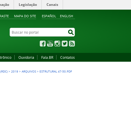
mação
Legislação
Canais
RASTE
MAPA DO SITE
ESPAÑOL
ENGLISH
Buscar no portal
Buscar no portal
Facebook
YouTube
Instagram
Twitter
RSS
trônico
Ouvidoria
Fala.BR
Contatos
(RDC)
>
2019
>
ARQUIVOS
>
ESTRUTURAL 47-50.PDF