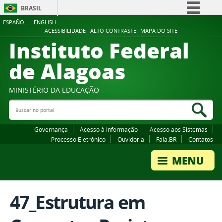
BRASIL
ESPAÑOL
ENGLISH
Simplifique!
ACESSIBILIDADE
ALTO CONTRASTE
MAPA DO SITE
Instituto Federal
Comunica BR
Participe
de Alagoas
Acesso à informação
Legislação
MINISTÉRIO DA EDUCAÇÃO
Buscar no portal
Canais
Bus
Governança
Acesso à Informação
Acesso aos Sistemas
Processo Eletrônico
Ouvidoria
Fala.BR
Contatos
47_Estrutura em