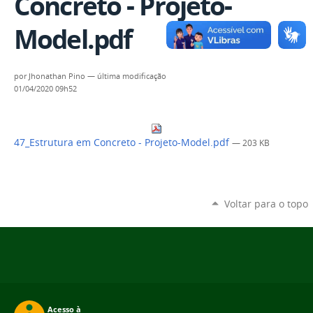
Concreto - Projeto-
Model.pdf
por
Jhonathan Pino
—
última modificação
01/04/2020 09h52
47_Estrutura em Concreto - Projeto-Model.pdf
— 203 KB
Voltar para o topo