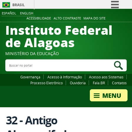
BRASIL
ESPAÑOL
ENGLISH
Simplifique!
ACESSIBILIDADE
ALTO CONTRASTE
MAPA DO SITE
Instituto Federal
Comunica BR
Participe
de Alagoas
Acesso à informação
Legislação
MINISTÉRIO DA EDUCAÇÃO
Buscar no portal
Canais
Bus
Governança
Acesso à Informação
Acesso aos Sistemas
Processo Eletrônico
Ouvidoria
Fala.BR
Contatos
32 - Antigo