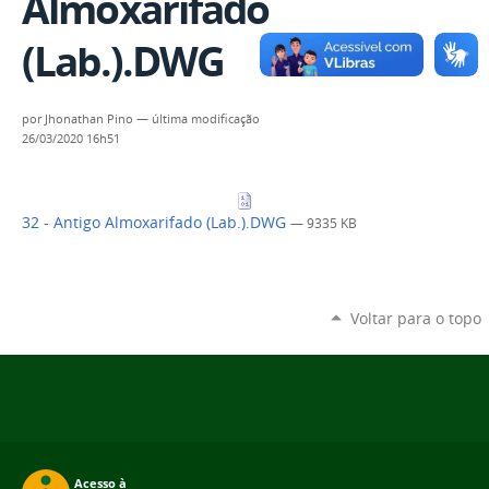
Almoxarifado
(Lab.).DWG
por
Jhonathan Pino
—
última modificação
26/03/2020 16h51
32 - Antigo Almoxarifado (Lab.).DWG
— 9335 KB
Voltar para o topo