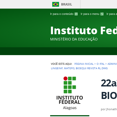
BRASIL
Ir para o conteúdo
1
Ir para o menu
2
Ir para
Instituto Fe
MINISTÉRIO DA EDUCAÇÃO
VOCÊ ESTÁ AQUI:
PÁGINA INICIAL
>
O IFAL
>
ADMIN
LINGEINF, MATEFIS, BIOEQUI REVISTA RL.DWG
22a
BIO
por
Jhonath