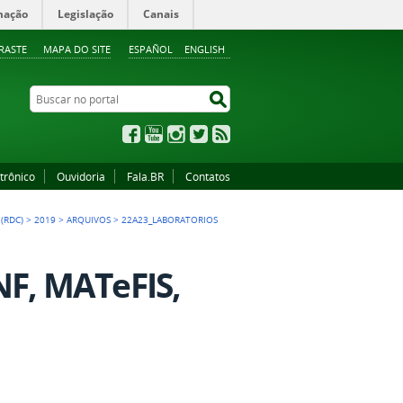
mação
Legislação
Canais
RASTE
MAPA DO SITE
ESPAÑOL
ENGLISH
Buscar no portal
Buscar no portal
Facebook
YouTube
Instagram
Twitter
RSS
trônico
Ouvidoria
Fala.BR
Contatos
(RDC)
>
2019
>
ARQUIVOS
>
22A23_LABORATORIOS
F, MATeFIS,