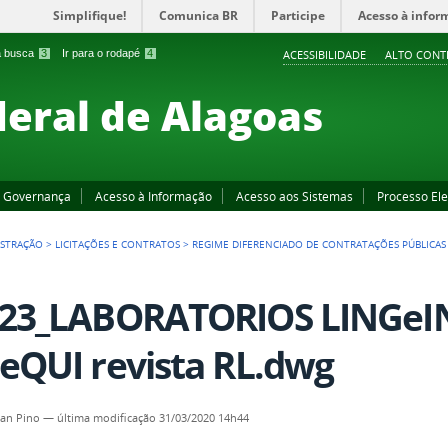
Simplifique!
Comunica BR
Participe
Acesso à infor
 a busca
3
Ir para o rodapé
4
ACESSIBILIDADE
ALTO CONT
deral de Alagoas
Governança
Acesso à Informação
Acesso aos Sistemas
Processo Ele
ISTRAÇÃO
>
LICITAÇÕES E CONTRATOS
>
REGIME DIFERENCIADO DE CONTRATAÇÕES PÚBLICAS 
23_LABORATORIOS LINGeIN
eQUI revista RL.dwg
an Pino
—
última modificação
31/03/2020 14h44