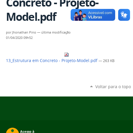
Concreto - Projeto-
Model.pdf
por
Jhonathan Pino
—
última modificação
01/04/2020 09h52
13_Estrutura em Concreto - Projeto-Model.pdf
— 263 KB
Voltar para o topo