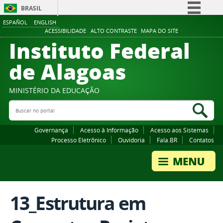
BRASIL
ESPAÑOL
ENGLISH
Simplifique!
ACESSIBILIDADE
ALTO CONTRASTE
MAPA DO SITE
Instituto Federal
Comunica BR
Participe
de Alagoas
Acesso à informação
Legislação
MINISTÉRIO DA EDUCAÇÃO
Buscar no portal
Canais
Bus
Governança
Acesso à Informação
Acesso aos Sistemas
Processo Eletrônico
Ouvidoria
Fala.BR
Contatos
13_Estrutura em