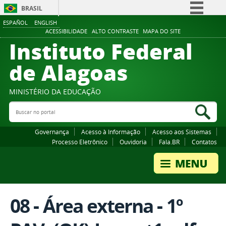
BRASIL
ESPAÑOL
ENGLISH
Simplifique!
ACESSIBILIDADE
ALTO CONTRASTE
MAPA DO SITE
Instituto Federal
Comunica BR
Participe
de Alagoas
Acesso à informação
Legislação
MINISTÉRIO DA EDUCAÇÃO
Buscar no portal
Canais
Bus
Governança
Acesso à Informação
Acesso aos Sistemas
Processo Eletrônico
Ouvidoria
Fala.BR
Contatos
08 - Área externa - 1º