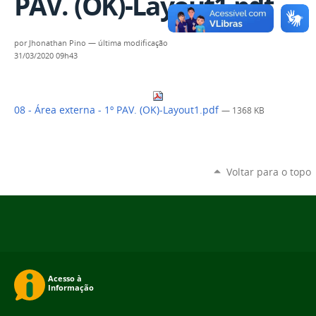
PAV. (OK)-Layout1.pdf
por
Jhonathan Pino
—
última modificação
31/03/2020 09h43
08 - Área externa - 1º PAV. (OK)-Layout1.pdf
— 1368 KB
Voltar para o topo