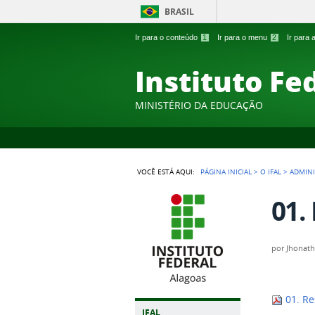
BRASIL
Ir para o conteúdo
1
Ir para o menu
2
Ir para
Instituto Fe
MINISTÉRIO DA EDUCAÇÃO
VOCÊ ESTÁ AQUI:
PÁGINA INICIAL
>
O IFAL
>
ADMIN
01.
por
Jhonath
01. R
IFAL