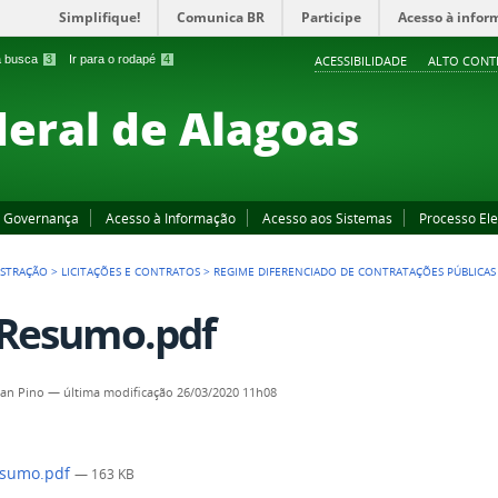
Simplifique!
Comunica BR
Participe
Acesso à infor
 a busca
3
Ir para o rodapé
4
ACESSIBILIDADE
ALTO CONT
deral de Alagoas
Governança
Acesso à Informação
Acesso aos Sistemas
Processo Ele
ISTRAÇÃO
>
LICITAÇÕES E CONTRATOS
>
REGIME DIFERENCIADO DE CONTRATAÇÕES PÚBLICAS 
 Resumo.pdf
an Pino
—
última modificação
26/03/2020 11h08
esumo.pdf
— 163 KB