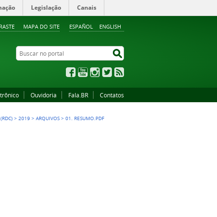
mação
Legislação
Canais
RASTE
MAPA DO SITE
ESPAÑOL
ENGLISH
Buscar no portal
Buscar no portal
Facebook
YouTube
Instagram
Twitter
RSS
trônico
Ouvidoria
Fala.BR
Contatos
(RDC)
>
2019
>
ARQUIVOS
>
01. RESUMO.PDF