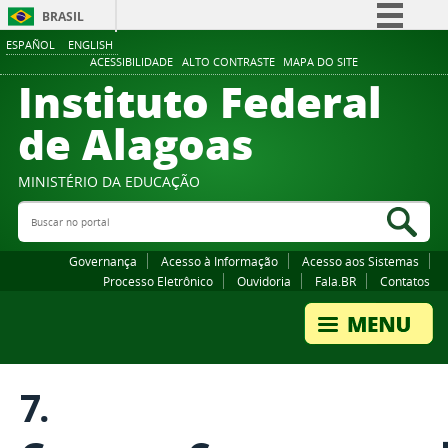
BRASIL
ESPAÑOL
ENGLISH
Simplifique!
ACESSIBILIDADE
ALTO CONTRASTE
MAPA DO SITE
Instituto Federal
Comunica BR
Participe
de Alagoas
Acesso à informação
Legislação
MINISTÉRIO DA EDUCAÇÃO
Buscar no portal
Canais
Bus
Governança
Acesso à Informação
Acesso aos Sistemas
Processo Eletrônico
Ouvidoria
Fala.BR
Contatos
7.