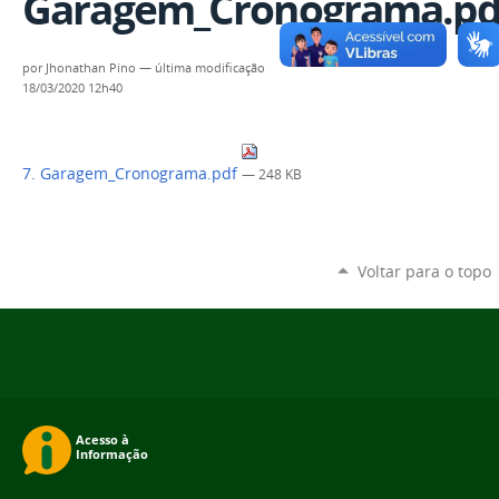
Garagem_Cronograma.pd
por
Jhonathan Pino
—
última modificação
18/03/2020 12h40
7. Garagem_Cronograma.pdf
— 248 KB
Voltar para o topo