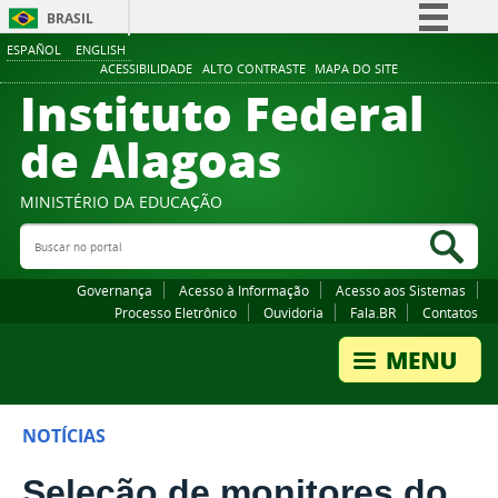
BRASIL
ESPAÑOL
ENGLISH
Simplifique!
ACESSIBILIDADE
ALTO CONTRASTE
MAPA DO SITE
Instituto Federal
Comunica BR
Participe
de Alagoas
Acesso à informação
Legislação
MINISTÉRIO DA EDUCAÇÃO
Buscar no portal
Canais
Bus
Governança
Acesso à Informação
Acesso aos Sistemas
Processo Eletrônico
Ouvidoria
Fala.BR
Contatos
NOTÍCIAS
Seleção de monitores do