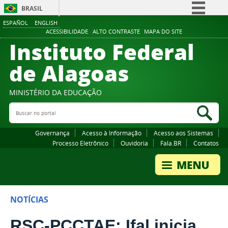
BRASIL
ESPAÑOL
ENGLISH
Simplifique!
ACESSIBILIDADE
ALTO CONTRASTE
MAPA DO SITE
Instituto Federal
Comunica BR
Participe
de Alagoas
Acesso à informação
Legislação
MINISTÉRIO DA EDUCAÇÃO
Buscar no portal
Canais
Bus
Governança
Acesso à Informação
Acesso aos Sistemas
Processo Eletrônico
Ouvidoria
Fala.BR
Contatos
NOTÍCIAS
RSC-PCCTAE: Ifal inicia