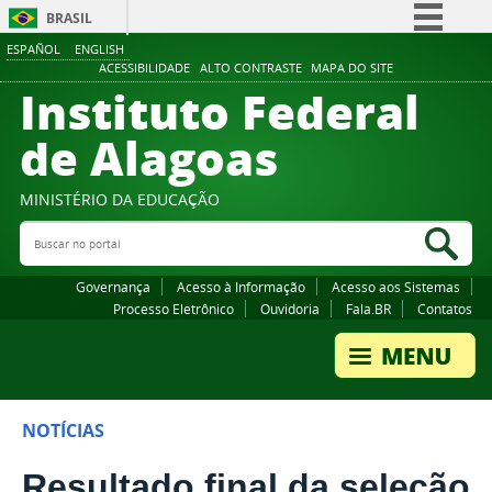
BRASIL
ESPAÑOL
ENGLISH
Simplifique!
ACESSIBILIDADE
ALTO CONTRASTE
MAPA DO SITE
Instituto Federal
Comunica BR
Participe
de Alagoas
Acesso à informação
Legislação
MINISTÉRIO DA EDUCAÇÃO
Buscar no portal
Canais
Bus
Governança
Acesso à Informação
Acesso aos Sistemas
Processo Eletrônico
Ouvidoria
Fala.BR
Contatos
NOTÍCIAS
Resultado final da seleção