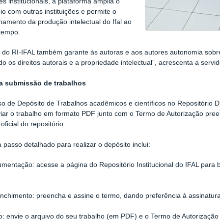
es institucionais, a plataforma amplia o
io com outras instituições e permite o
mento da produção intelectual do Ifal ao
 tempo.
ca do RI-IFAL também garante às autoras e aos autores autonomia sob
do os direitos autorais e a propriedade intelectual”, acrescenta a servid
a submissão de trabalhos
o de Depósito de Trabalhos acadêmicos e científicos no Repositório Digit
iar o trabalho em formato PDF junto com o Termo de Autorização pree
ficial do repositório.
 passo detalhado para realizar o depósito inclui:
ntação: acesse a página do Repositório Institucional do IFAL para 
himento: preencha e assine o termo, dando preferência à assinatura 
 envie o arquivo do seu trabalho (em PDF) e o Termo de Autorização 