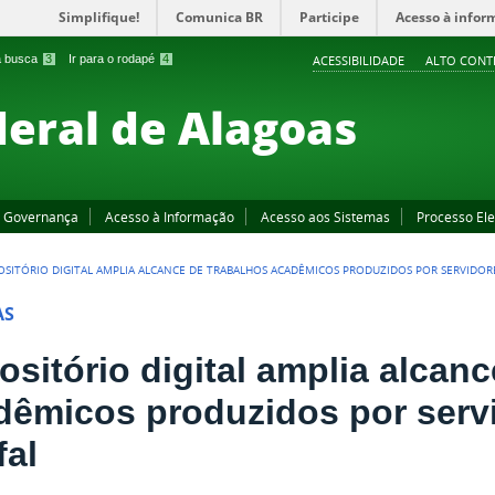
Simplifique!
Comunica BR
Participe
Acesso à infor
 a busca
3
Ir para o rodapé
4
ACESSIBILIDADE
ALTO CONT
deral de Alagoas
Governança
Acesso à Informação
Acesso aos Sistemas
Processo Ele
OSITÓRIO DIGITAL AMPLIA ALCANCE DE TRABALHOS ACADÊMICOS PRODUZIDOS POR SERVIDORE
AS
ositório digital amplia alcan
dêmicos produzidos por serv
fal