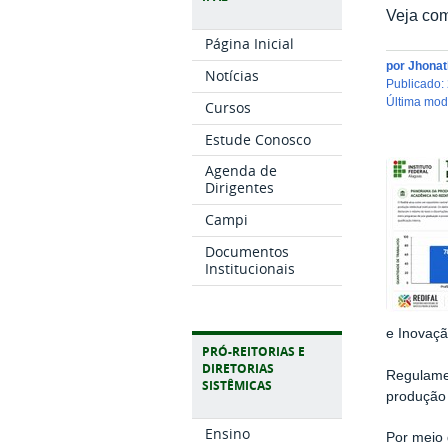
Veja com
Página Inicial
por
Jhonat
Notícias
publicado
:
última mo
Cursos
Estude Conosco
Agenda de
Dirigentes
Campi
Documentos
Institucionais
e Inovaçã
PRÓ-REITORIAS E
DIRETORIAS
Regulamen
SISTÊMICAS
produção 
Ensino
Por meio 