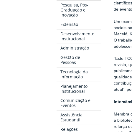
científico
Pesquisa, Pós-
Graduação e
de evento
Inovação
Um exemp
Extensão
sociais n
Desenvolvimento
Maceió, K
Institucional
O trabal
adolescen
Administração
Gestão de
"Este TC
Pessoas
revista, 
publicamo
Tecnologia da
Informação
qualidade
contribui
Planejamento
atual", p
Institucional
Comunicação e
Intercâm
Eventos
Membra do
Assistência
Estudantil
a bibliot
reforça q
Relações