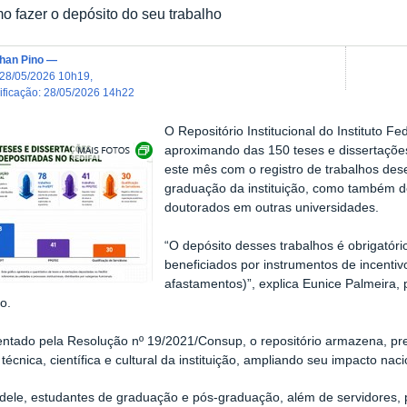
o fazer o depósito do seu trabalho
han Pino
—
28/05/2026 10h19
,
dificação
:
28/05/2026 14h22
O Repositório Institucional do Instituto Fe
Exibir carrossel de imagens
aproximando das 150 teses e dissertaçõe
este mês com o registro de trabalhos de
graduação da instituição, como também d
doutorados em outras universidades.
“O depósito desses trabalhos é obrigatóri
beneficiados por instrumentos de incenti
afastamentos)”, explica Eunice Palmeira,
o.
tado pela Resolução nº 19/2021/Consup, o repositório armazena, pre
técnica, científica e cultural da instituição, ampliando seu impacto naci
dele, estudantes de graduação e pós-graduação, além de servidores,