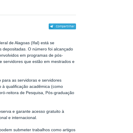
Compartilhar
deral de Alagoas (Ifal) está se
s depositadas. O número foi alcançado
senvolvidos em programas de pós-
e servidores que estão em mestrados e
o para as servidoras e servidores
vo à qualificação acadêmica (como
 pró-reitora de Pesquisa, Pós-graduação
serva e garante acesso gratuito à
onal e internacional.
 podem submeter trabalhos como artigos