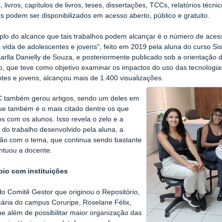
s, livros, capítulos de livros, teses, dissertações, TCCs, relatórios téc
s podem ser disponibilizados em acesso aberto, público e gratuito.
lo do alcance que tais trabalhos podem alcançar é o número de aces
a vida de adolescentes e jovens", feito em 2019 pela aluna do curso 
arlla Danielly de Souza, e posteriormente publicado sob a orientação
ho, que
teve como objetivo examinar os impactos do uso das tecnologia
tes e jovens,
alcançou mais de 1.400 visualizações.
C também gerou artigos, sendo um deles em
que também é o mais citado dentre os que
s com os alunos. Isso revela o zelo e a
 do trabalho desenvolvido pela aluna, a
ção com o tema, que continua sendo bastante
ontuou a docente.
bio com instituições
 Comitê Gestor que originou o Repositório,
ecária do campus Coruripe, Roselane Félix,
ue além de possibilitar maior organização das