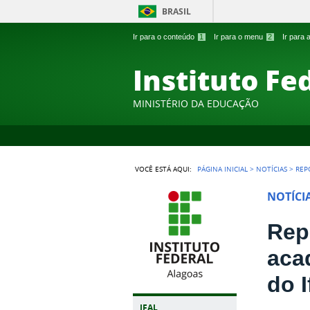
BRASIL
Ir para o conteúdo
1
Ir para o menu
2
Ir para
Instituto Fe
MINISTÉRIO DA EDUCAÇÃO
VOCÊ ESTÁ AQUI:
PÁGINA INICIAL
>
NOTÍCIAS
>
REP
NOTÍCI
Rep
aca
do I
IFAL