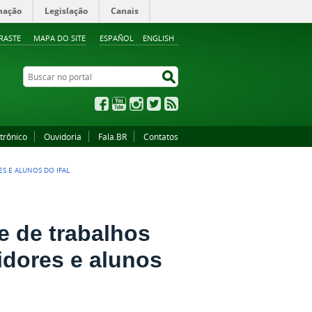
mação
Legislação
Canais
RASTE
MAPA DO SITE
ESPAÑOL
ENGLISH
Buscar no portal
Buscar no portal
Facebook
YouTube
Instagram
Twitter
RSS
trônico
Ouvidoria
Fala.BR
Contatos
S E ALUNOS DO IFAL
ce de trabalhos
idores e alunos