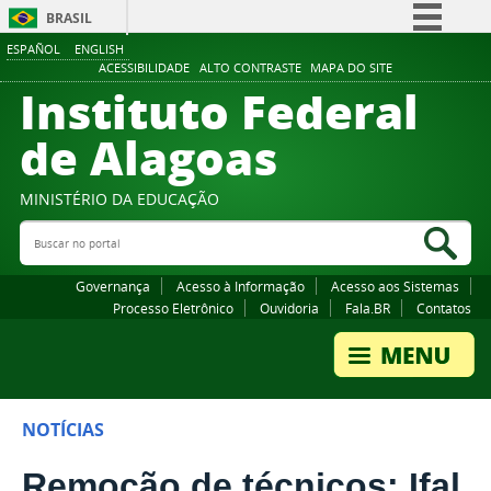
BRASIL
ESPAÑOL
ENGLISH
Simplifique!
ACESSIBILIDADE
ALTO CONTRASTE
MAPA DO SITE
Instituto Federal
Comunica BR
Participe
de Alagoas
Acesso à informação
Legislação
MINISTÉRIO DA EDUCAÇÃO
Buscar no portal
Canais
Bus
Governança
Acesso à Informação
Acesso aos Sistemas
Processo Eletrônico
Ouvidoria
Fala.BR
Contatos
NOTÍCIAS
Remoção de técnicos: Ifal