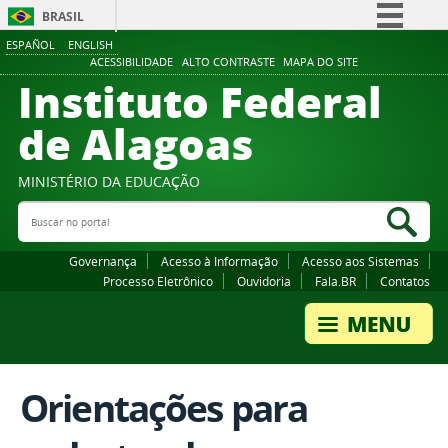
BRASIL
ESPAÑOL
ENGLISH
Simplifique!
ACESSIBILIDADE
ALTO CONTRASTE
MAPA DO SITE
Instituto Federal
Comunica BR
Participe
de Alagoas
Acesso à informação
Legislação
MINISTÉRIO DA EDUCAÇÃO
Buscar no portal
Canais
Bus
Governança
Acesso à Informação
Acesso aos Sistemas
Processo Eletrônico
Ouvidoria
Fala.BR
Contatos
Orientações para