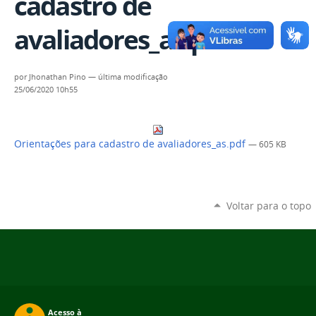
cadastro de
avaliadores_as.pdf
por
Jhonathan Pino
—
última modificação
25/06/2020 10h55
Orientações para cadastro de avaliadores_as.pdf
— 605 KB
Voltar para o topo