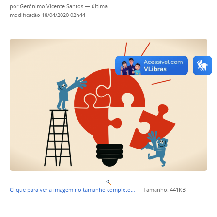
por
Gerônimo Vicente Santos
—
última
modificação
18/04/2020 02h44
Clique para ver a imagem no tamanho completo…
—
Tamanho
: 441KB