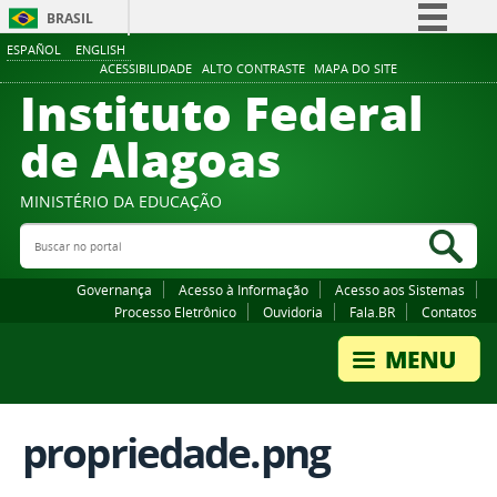
BRASIL
ESPAÑOL
ENGLISH
Simplifique!
ACESSIBILIDADE
ALTO CONTRASTE
MAPA DO SITE
Instituto Federal
Comunica BR
Participe
de Alagoas
Acesso à informação
Legislação
MINISTÉRIO DA EDUCAÇÃO
Buscar no portal
Canais
Bus
Governança
Acesso à Informação
Acesso aos Sistemas
Processo Eletrônico
Ouvidoria
Fala.BR
Contatos
propriedade.png