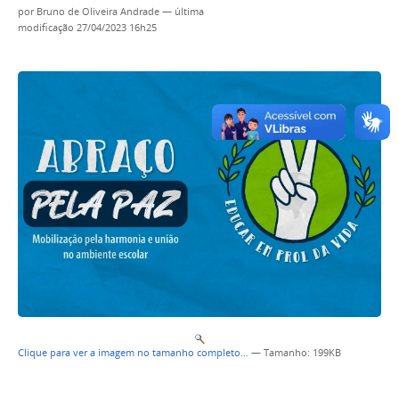
por
Bruno de Oliveira Andrade
—
última
modificação
27/04/2023 16h25
Clique para ver a imagem no tamanho completo…
—
Tamanho
: 199KB