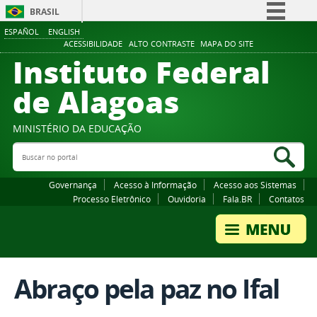
BRASIL
ESPAÑOL
ENGLISH
Simplifique!
ACESSIBILIDADE
ALTO CONTRASTE
MAPA DO SITE
Instituto Federal
Comunica BR
Participe
de Alagoas
Acesso à informação
Legislação
MINISTÉRIO DA EDUCAÇÃO
Buscar no portal
Canais
Bus
Governança
Acesso à Informação
Acesso aos Sistemas
Processo Eletrônico
Ouvidoria
Fala.BR
Contatos
Abraço pela paz no Ifal