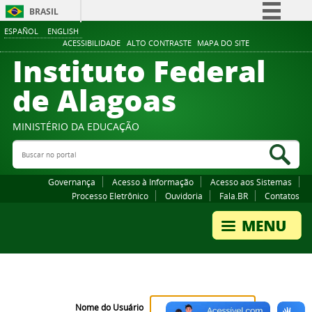
BRASIL
ESPAÑOL
ENGLISH
Simplifique!
ACESSIBILIDADE
ALTO CONTRASTE
MAPA DO SITE
Instituto Federal
Comunica BR
Participe
de Alagoas
Acesso à informação
Legislação
MINISTÉRIO DA EDUCAÇÃO
Buscar no portal
Canais
Bus
Governança
Acesso à Informação
Acesso aos Sistemas
Processo Eletrônico
Ouvidoria
Fala.BR
Contatos
Nome do Usuário