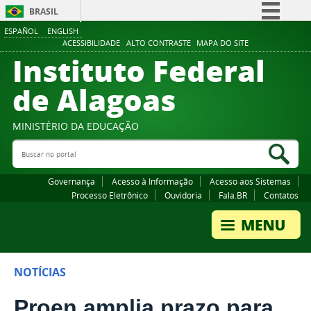
BRASIL
ESPAÑOL
ENGLISH
Simplifique!
ACESSIBILIDADE
ALTO CONTRASTE
MAPA DO SITE
Instituto Federal
Comunica BR
Participe
de Alagoas
Acesso à informação
Legislação
MINISTÉRIO DA EDUCAÇÃO
Buscar no portal
Canais
Bus
Governança
Acesso à Informação
Acesso aos Sistemas
Processo Eletrônico
Ouvidoria
Fala.BR
Contatos
NOTÍCIAS
Proen amplia prazo para