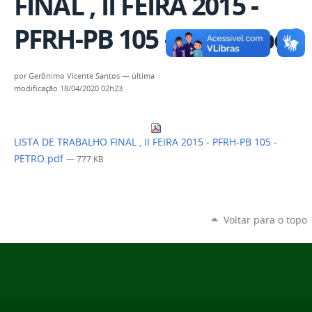
FINAL , II FEIRA 2015 -
PFRH-PB 105 - PETRO.pdf
por
Gerônimo Vicente Santos
—
última
modificação
18/04/2020 02h23
LISTA DE TRABALHO FINAL , II FEIRA 2015 - PFRH-PB 105 -
PETRO.pdf
— 777 KB
Voltar para o topo