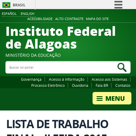
BRASIL
ESPAÑOL
ENGLISH
Simplifique!
ACESSIBILIDADE
ALTO CONTRASTE
MAPA DO SITE
Instituto Federal
Comunica BR
Participe
de Alagoas
Acesso à informação
Legislação
MINISTÉRIO DA EDUCAÇÃO
Buscar no portal
Canais
Bus
Governança
Acesso à Informação
Acesso aos Sistemas
Processo Eletrônico
Ouvidoria
Fala.BR
Contatos
LISTA DE TRABALHO