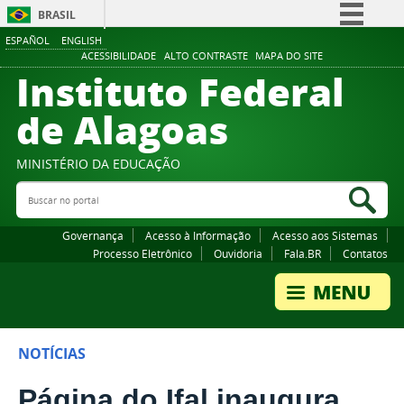
BRASIL
ESPAÑOL
ENGLISH
Simplifique!
ACESSIBILIDADE
ALTO CONTRASTE
MAPA DO SITE
Instituto Federal
Comunica BR
Participe
de Alagoas
Acesso à informação
Legislação
MINISTÉRIO DA EDUCAÇÃO
Buscar no portal
Canais
Bus
Governança
Acesso à Informação
Acesso aos Sistemas
Processo Eletrônico
Ouvidoria
Fala.BR
Contatos
NOTÍCIAS
Página do Ifal inaugura