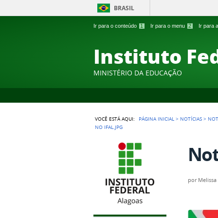
BRASIL
Ir para o conteúdo
1
Ir para o menu
2
Ir para
Instituto Fe
MINISTÉRIO DA EDUCAÇÃO
VOCÊ ESTÁ AQUI:
PÁGINA INICIAL
>
NOTÍCIAS
>
NOT
NO IFAL.JPG
Not
por
Melissa