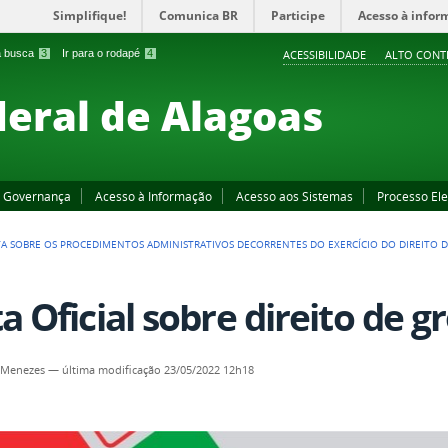
Simplifique!
Comunica BR
Participe
Acesso à infor
 a busca
3
Ir para o rodapé
4
ACESSIBILIDADE
ALTO CONT
deral de Alagoas
Governança
Acesso à Informação
Acesso aos Sistemas
Processo Ele
A SOBRE OS PROCEDIMENTOS ADMINISTRATIVOS DECORRENTES DO EXERCÍCIO DO DIREITO D
a Oficial sobre direito de gr
 Menezes
—
última modificação
23/05/2022 12h18