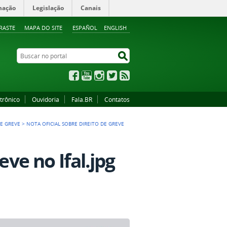
mação
Legislação
Canais
RASTE
MAPA DO SITE
ESPAÑOL
ENGLISH
Buscar no portal
Buscar no portal
Facebook
YouTube
Instagram
Twitter
RSS
trônico
Ouvidoria
Fala.BR
Contatos
E GREVE
>
NOTA OFICIAL SOBRE DIREITO DE GREVE
eve no Ifal.jpg