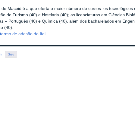
 de Maceió é a que oferta o maior número de cursos: os tecnológicos
tão de Turismo (40) e Hotelaria (40); as licenciaturas em Ciências Biol
ras – Português (40) e Química (40), além dos bacharelados em Engenh
o (40).
 termo de adesão do Ifal.
em:
Sisu