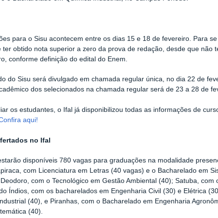
ções para o Sisu acontecem entre os dias 15 e 18 de fevereiro. Para se
 ter obtido nota superior a zero da prova de redação, desde que não 
iro, conforme definição do edital do Enem.
do do Sisu será divulgado em chamada regular única, no dia 22 de feve
acadêmico dos selecionados na chamada regular será de 23 a 28 de fe
liar os estudantes, o Ifal já disponibilizou todas as informações de cur
Confira aqui!
fertados no Ifal
estarão disponíveis 780 vagas para graduações na modalidade presencia
piraca, com Licenciatura em Letras (40 vagas) e o Bacharelado em Si
Deodoro, com o Tecnológico em Gestão Ambiental (40); Satuba, com o 
do Índios, com os bacharelados em Engenharia Civil (30) e Elétrica (
ndustrial (40), e Piranhas, com o Bacharelado em Engenharia Agronômi
temática (40).