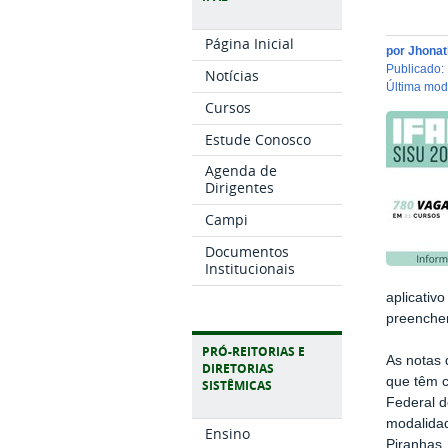
Página Inicial
por
Jhonat
publicado
:
Notícias
última mo
Cursos
Estude Conosco
Agenda de
Dirigentes
Campi
Documentos
Institucionais
aplicativ
preencher
PRÓ-REITORIAS E
As notas 
DIRETORIAS
que têm c
SISTÊMICAS
Federal d
modalidad
Ensino
Piranhas,