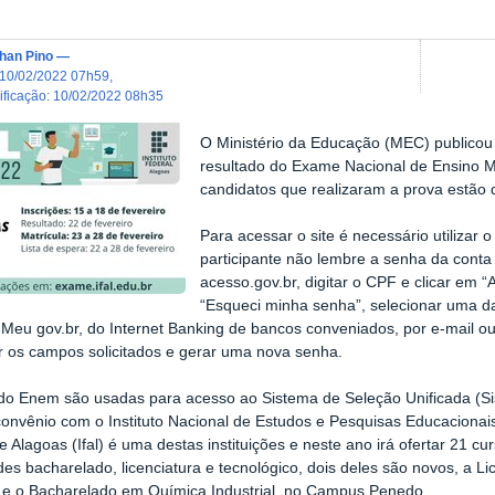
han Pino
—
10/02/2022 07h59
,
dificação
:
10/02/2022 08h35
O Ministério da Educação (MEC) publicou n
resultado do Exame Nacional de Ensino M
candidatos que realizaram a prova estão 
Para acessar o site é necessário utilizar 
participante não lembre a senha da conta
acesso.gov.br, digitar o CPF e clicar em 
“Esqueci minha senha”, selecionar uma d
o Meu gov.br, do Internet Banking de bancos conveniados, por e-mail 
 os campos solicitados e gerar uma nova senha.
do Enem são usadas para acesso ao Sistema de Seleção Unificada (Sisu
onvênio com o Instituto Nacional de Estudos e Pesquisas Educacionais A
e Alagoas (Ifal) é uma destas instituições e neste ano irá ofertar 21 cu
es bacharelado, licenciatura e tecnológico, dois deles são novos, a 
 e o Bacharelado em Química Industrial, no Campus Penedo.