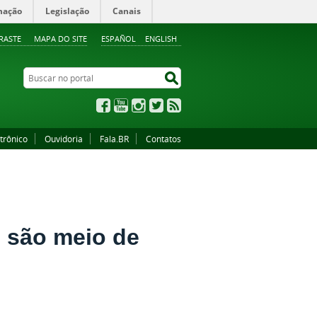
mação
Legislação
Canais
RASTE
MAPA DO SITE
ESPAÑOL
ENGLISH
Buscar no portal
Buscar no portal
Facebook
YouTube
Instagram
Twitter
RSS
trônico
Ouvidoria
Fala.BR
Contatos
 são meio de