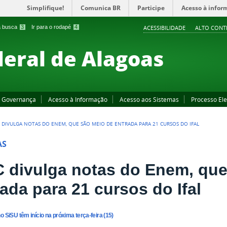
Simplifique!
Comunica BR
Participe
Acesso à infor
 a busca
3
Ir para o rodapé
4
ACESSIBILIDADE
ALTO CONT
deral de Alagoas
Governança
Acesso à Informação
Acesso aos Sistemas
Processo Ele
 DIVULGA NOTAS DO ENEM, QUE SÃO MEIO DE ENTRADA PARA 21 CURSOS DO IFAL
AS
 divulga notas do Enem, que
ada para 21 cursos do Ifal
o SiSU têm início na próxima terça-feira (15)