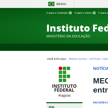
BRASIL
Ir para o conteúdo
1
Ir para o menu
2
Ir para
Instituto Fe
MINISTÉRIO DA EDUCAÇÃO
VOCÊ ESTÁ AQUI:
PÁGINA INICIAL
>
NOTÍCIAS
>
MEC
NOTÍCI
MEC
entr
Inscrições n
IFAL