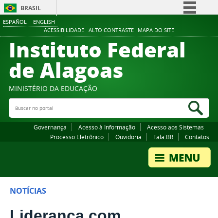
BRASIL
ESPAÑOL
ENGLISH
Simplifique!
ACESSIBILIDADE
ALTO CONTRASTE
MAPA DO SITE
Instituto Federal
Comunica BR
Participe
de Alagoas
Acesso à informação
Legislação
MINISTÉRIO DA EDUCAÇÃO
Buscar no portal
Canais
Bus
Governança
Acesso à Informação
Acesso aos Sistemas
Processo Eletrônico
Ouvidoria
Fala.BR
Contatos
NOTÍCIAS
Liderança com