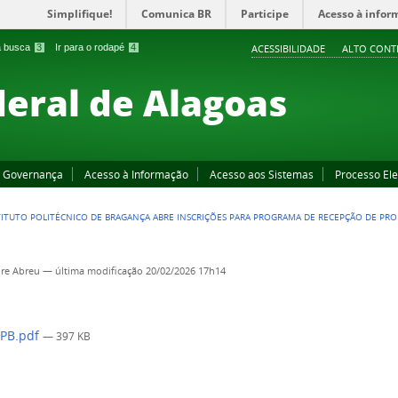
Simplifique!
Comunica BR
Participe
Acesso à infor
 a busca
3
Ir para o rodapé
4
ACESSIBILIDADE
ALTO CONT
deral de Alagoas
Governança
Acesso à Informação
Acesso aos Sistemas
Processo Ele
TITUTO POLITÉCNICO DE BRAGANÇA ABRE INSCRIÇÕES PARA PROGRAMA DE RECEPÇÃO DE PRO
re Abreu
—
última modificação
20/02/2026 17h14
IPB.pdf
— 397 KB