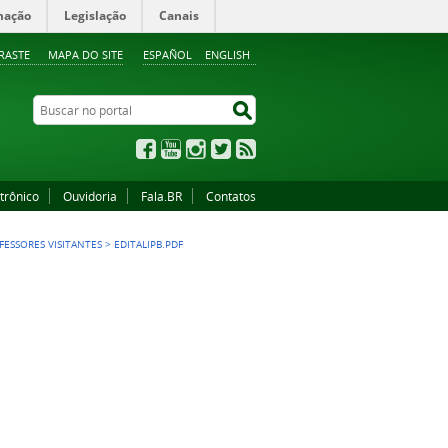
mação
Legislação
Canais
RASTE
MAPA DO SITE
ESPAÑOL
ENGLISH
Buscar no portal
Buscar no portal
Facebook
YouTube
Instagram
Twitter
RSS
trônico
Ouvidoria
Fala.BR
Contatos
FESSORES VISITANTES
>
EDITALIPB.PDF