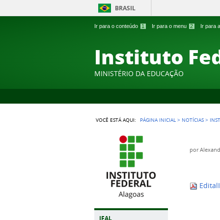
BRASIL
Ir para o conteúdo
1
Ir para o menu
2
Ir para
Instituto Fe
MINISTÉRIO DA EDUCAÇÃO
VOCÊ ESTÁ AQUI:
PÁGINA INICIAL
>
NOTÍCIAS
>
INS
por
Alexand
Edital
IFAL