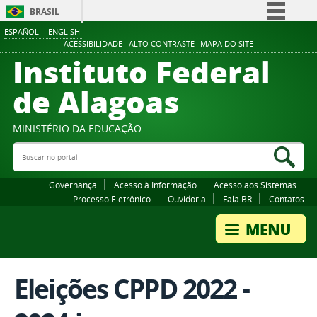
BRASIL
ESPAÑOL
ENGLISH
Simplifique!
ACESSIBILIDADE
ALTO CONTRASTE
MAPA DO SITE
Instituto Federal
Comunica BR
Participe
de Alagoas
Acesso à informação
Legislação
MINISTÉRIO DA EDUCAÇÃO
Buscar no portal
Canais
Bus
Governança
Acesso à Informação
Acesso aos Sistemas
Processo Eletrônico
Ouvidoria
Fala.BR
Contatos
Eleições CPPD 2022 -