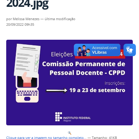
2024.jpg
por
Melissa Menezes
—
última modificação
20/09/2022 09h35
Clique para ver a imagem no tamanho completo…
—
Tamanho
: 41KB