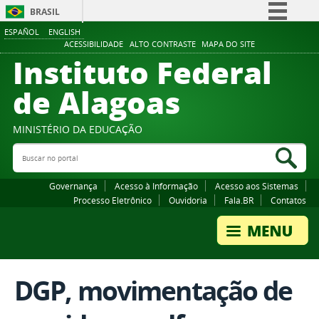
BRASIL
ESPAÑOL
ENGLISH
Simplifique!
ACESSIBILIDADE
ALTO CONTRASTE
MAPA DO SITE
Instituto Federal
Comunica BR
Participe
de Alagoas
Acesso à informação
Legislação
MINISTÉRIO DA EDUCAÇÃO
Buscar no portal
Canais
Bus
Governança
Acesso à Informação
Acesso aos Sistemas
Processo Eletrônico
Ouvidoria
Fala.BR
Contatos
DGP, movimentação de