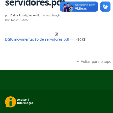
servidores.pdf
por
Elaine Rodrigues
—
última modificação
03/11/2023 16h45
DGP, movimentação de servidores.pdf
— 1480 KB
Voltar para o topo